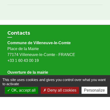
Contacts
Commune de Villeneuve-le-Comte
Place de la Mairie
77174 Villeneuve-le-Comte - FRANCE
+33 1 60 43 00 19
Ouverture de la mairie
Lundi et Vendredi : 9h à 12h30 et 14h à 16h.
This site uses cookies and gives you control over what you want
to activate
Mercredi : 9h à 12h30 et 14h à 17h.
Samedi : 9h à 12h.
OK, accept all
Deny all cookies
Personalize
Adresse mail : mairie@villeneuvelecomte.fr
Fermée au public le mardi et le jeudi.