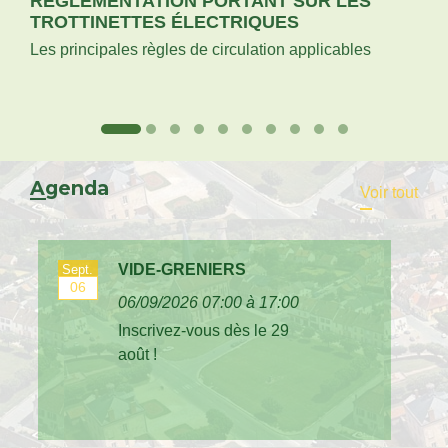
RÈGLEMENTATION PORTANT SUR LES
TROTTINETTES ÉLECTRIQUES
Les principales règles de circulation applicables
Agenda
Voir tout
VIDE-GRENIERS
Sept.
Se
06
06/09/2026 07:00 à 17:00
Inscrivez-vous dès le 29
août !