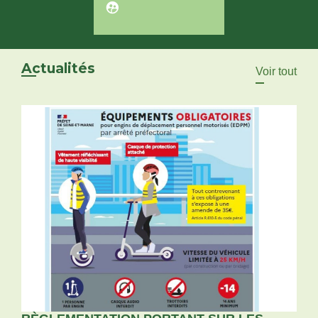
supervised_user_circle
Actualités
Voir tout