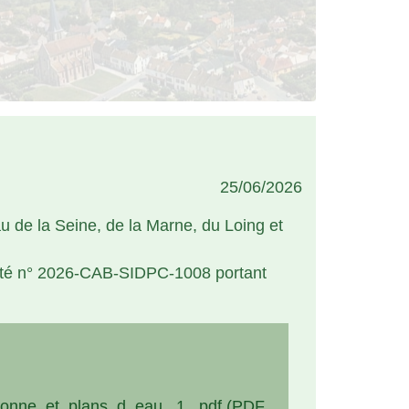
25/06/2026
au de la Seine, de la Marne, du Loing et
rrêté n° 2026-CAB-SIDPC-1008 portant
yonne_et_plans_d_eau _1_.pdf (PDF