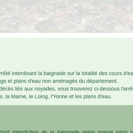
rêté interdisant la baignade sur la totalité des cours d'e
tangs et plans d'eau non aménagés du département.
 décès liés aux noyades, vous trouverez ci-dessous l'a
, la Marne, le Loing, l'Yonne et les plans d'eau.
tant_interdiction_de_la_baignade_seine_marne_loing_