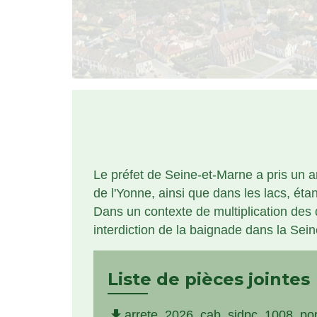
Le préfet de Seine-et-Marne a pris un ar
de l'Yonne, ainsi que dans les lacs, é
Dans un contexte de multiplication des
interdiction de la baignade dans la Seine
Liste de pièces jointes
file_download
arrete_2026_cab_sidpc_1008_por