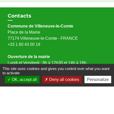
Contacts
Commune de Villeneuve-le-Comte
Place de la Mairie
77174 Villeneuve-le-Comte - FRANCE
+33 1 60 43 00 19
Ouverture de la mairie
Lundi et Vendredi : 9h à 12h30 et 14h à 16h.
This site uses cookies and gives you control over what you want
Mercredi : 9h à 12h30 et 14h à 17h.
to activate
Samedi : 9h à 12h.
OK, accept all
Deny all cookies
Personalize
Adresse mail : mairie@villeneuvelecomte.fr
Fermée au public le mardi et le jeudi.
Liens