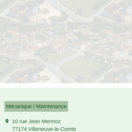
Mécanique / Maintenance
location_on
10 rue Jean Mermoz
77174 Villeneuve-le-Comte