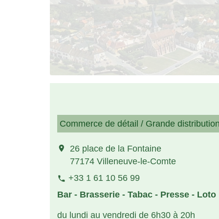
Commerce de détail / Grande distributio
location_on
26 place de la Fontaine
77174 Villeneuve-le-Comte
+33 1 61 10 56 99
phone
Bar - Brasserie - Tabac - Presse - Loto
du lundi au vendredi de 6h30 à 20h