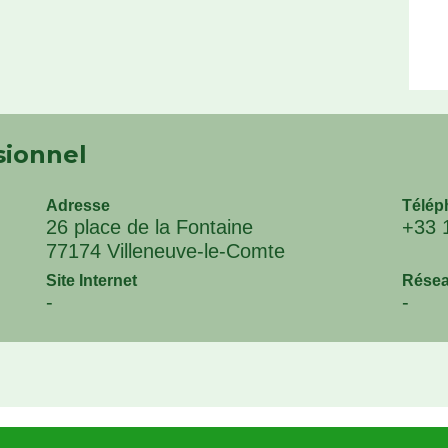
sionnel
Adresse
Télép
26 place de la Fontaine
+33 
77174 Villeneuve-le-Comte
Site Internet
Résea
-
-