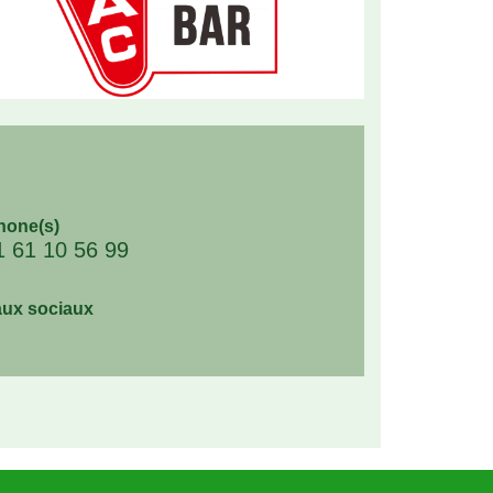
hone(s)
1 61 10 56 99
ux sociaux