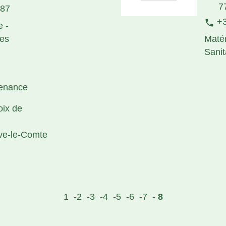
7
 87
+3
phone
e -
nes
Matér
Sanit
tenance
oix de
ve-le-Comte
1
-2
-3
-4
-5
-6
-7
-
8