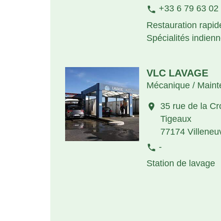
+33 6 79 63 02
phone
Restauration rapid
Spécialités indien
VLC LAVAGE
Mécanique / Main
35 rue de la Cr
location_on
Tigeaux
77174 Villeneu
-
phone
Station de lavage