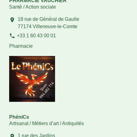
PHARMACIE VAUCHIER
Santé / Action sociale
18 rue de Général de Gaulle
location_on
77174 Villeneuve-le-Comte
phone
+33 1 60 43 00 01
Pharmacie
PhéniCs
Artisanat / Métiers d’art / Antiquités
1 rue des Jardins
location_on