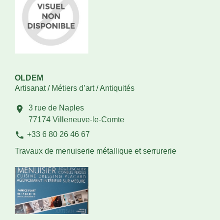
OLDEM
Artisanat / Métiers d’art / Antiquités
3 rue de Naples
location_on
77174 Villeneuve-le-Comte
phone
+33 6 80 26 46 67
Travaux de menuiserie métallique et serrurerie