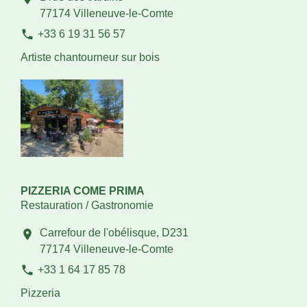
77174 Villeneuve-le-Comte
phone
+33 6 19 31 56 57
Artiste chantourneur sur bois
PIZZERIA COME PRIMA
Restauration / Gastronomie
Carrefour de l'obélisque, D231
location_on
77174 Villeneuve-le-Comte
phone
+33 1 64 17 85 78
Pizzeria