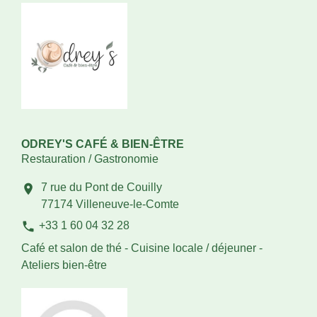
ODREY'S CAFÉ & BIEN-ÊTRE
Restauration / Gastronomie
7 rue du Pont de Couilly
location_on
77174 Villeneuve-le-Comte
phone
+33 1 60 04 32 28
Café et salon de thé - Cuisine locale / déjeuner -
Ateliers bien-être