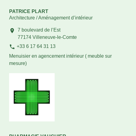
PATRICE PLART
Architecture / Aménagement d’intérieur
7 boulevard de l’Est
location_on
77174 Villeneuve-le-Comte
phone
+33 6 17 64 31 13
Menuisier en agencement intérieur ( meuble sur
mesure)