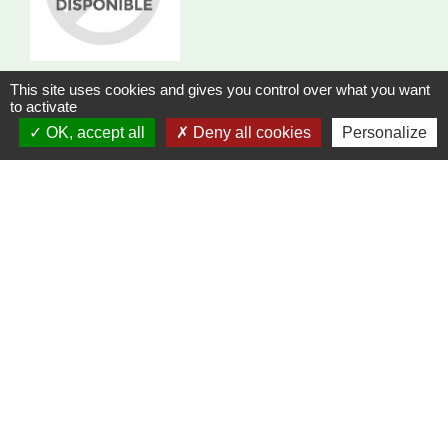
This site uses cookies and gives you control over what you want
to activate
SARL D’EXPLOITATION ADMENT
Fabrication / Manufacture / Commerce de gros
OK, accept all
Deny all cookies
Personalize
9 routes aux Pierres
location_on
77174 Villeneuve-le-Comte
phone
+33 1 60 43 00 40
Fabrication d’emballages en bois
SAS DAVID RECIPON